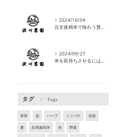
2024/10/04
注文後精米で味わう贅沢！最高の美味しさを保つためのポイント
2024/09/27
米を長持ちさせるには？最適な保存方法と容器選びのポイント
タグ
Tags
美容
花
ハーブ
ミツバチ
自然
麦
自然栽培米
旬
野菜