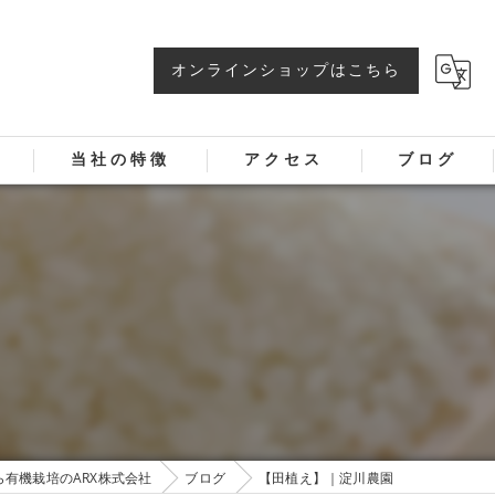
オンラインショップはこちら
当社の特徴
アクセス
ブログ
有機栽培のARX株式会社
ブログ
【田植え】｜淀川農園