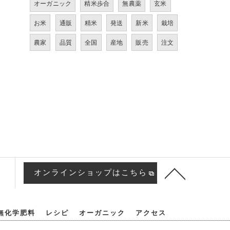
オーガニック
精米歩合
無農薬
玄米
お米
通販
精米
発送
新米
栽培
農家
品質
全国
産地
販売
注文
オンラインショップはこちら
無化学肥料
レシピ
オーガニック
アクセス